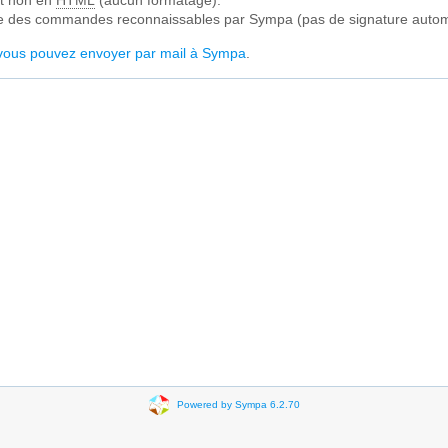
et non en
HTML
(aucun formatage).
que des commandes reconnaissables par Sympa (pas de signature autom
ous pouvez envoyer par mail à Sympa
.
Powered by Sympa 6.2.70