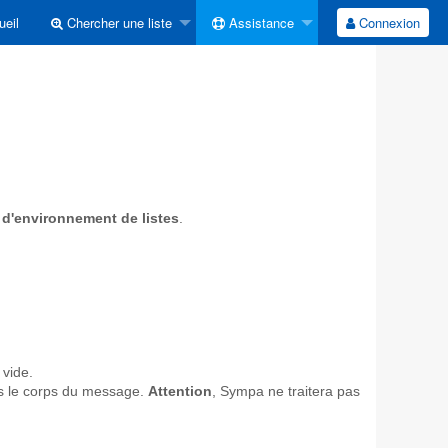
eil
Chercher une liste
Assistance
Connexion
 d'environnement de listes
.
 vide.
ns le corps du message.
Attention
, Sympa ne traitera pas